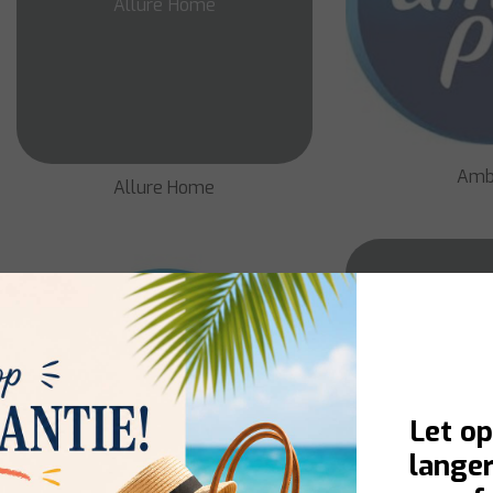
Allure Home
Ambi
Allure Home
Anchor 
Let op
langer