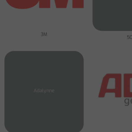
3M
50
Adalynne