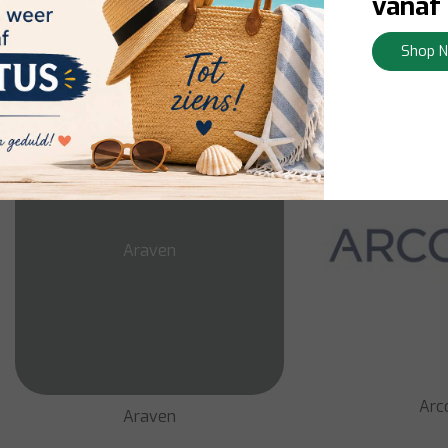
vanaf 
Shop 
Amefa
Anchor 
Araven
Arc
Araven