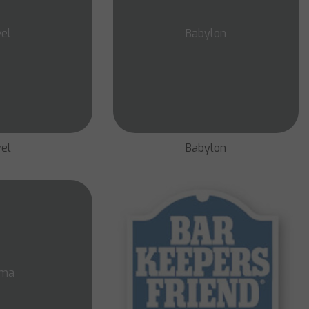
el
Babylon
el
Babylon
ma