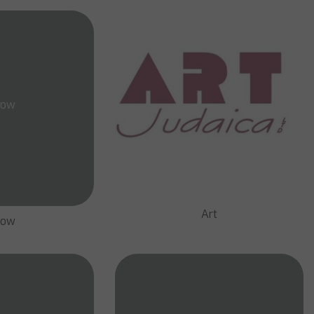
row
Art
row