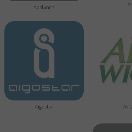
A
Adalynne
Aigostar
Air 