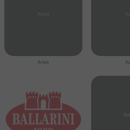
Artex
Av
Artex
Av
Ba