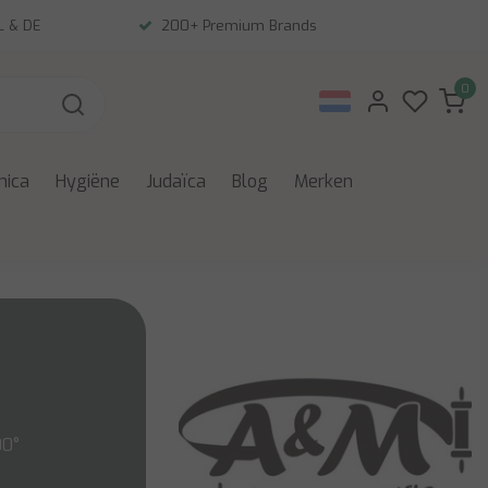
NL & DE
200+ Premium Brands
0
nica
Hygiëne
Judaïca
Blog
Merken
0°