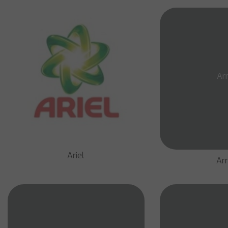
Ar
Ariel
Ar