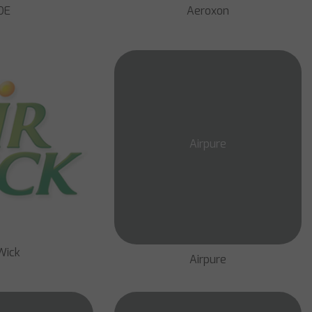
DE
Aeroxon
Airpure
Wick
Airpure