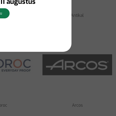
11 augustus
Nu
Antikal
Hocking
oroc
Arcos