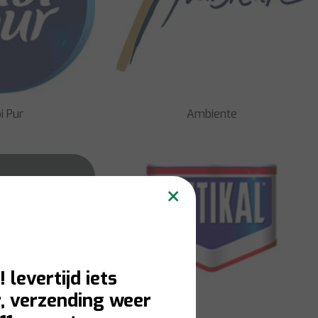
 Pur
Ambiente
×
Hocking
! levertijd iets
, verzending weer