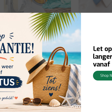
Wasmiddelen & Wasverzachters
Vlekverw
Let op
langer
vanaf 
Shop 