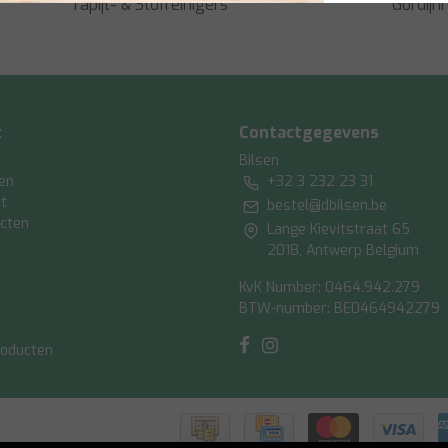
Tapijt- & Stofreinigers
Gordijnr
t
Contactgegevens
Bilsen
gen
+32 3 232 23 31
st
bestel@dbilsen.be
ucten
Lange Kievitstraat 65
2018, Antwerp Belgium
KvK Number: 0464.942.279
BTW-number: BE0464942279
oducten