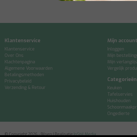
Klantenservice
Mijn accoun
Klantenservice
Inloggen
Over Ons
Mijn bestellin
Klachtenpagina
Mijn verlanglij
Algemene Voorwaarden
Vergelijk prod
Betalingsmethoden
Categorieën
Privacybeleid
Verzending & Retour
Keuken
Tafelservies
Huishouden
Schoonmaakpr
Ongedierte
© Copyright 2026 - Bilsen | Realisatie
InStijl Media