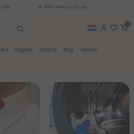
NL & DE
200+ Premium Brands
0
nica
Hygiëne
Judaïca
Blog
Merken