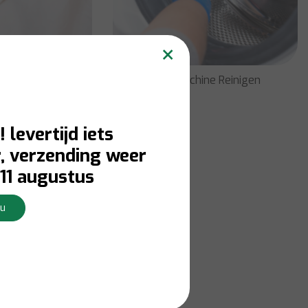
×
ijderaars
Wasmachine Reinigen
! levertijd iets
, verzending weer
11 augustus
Nu