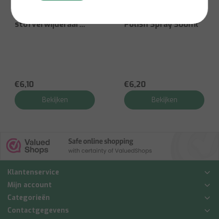
Perfects
Perfects
Luchtbus
RVS Reiniger &
stofverwijderaar
Polish Spray 300ml
400ml
€6,10
€6,20
Bekijken
Bekijken
Klantenservice
Mijn account
Categorieën
Contactgegevens