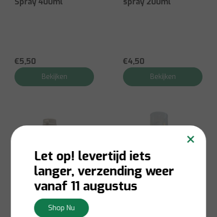
Spray 400ml
spray 200ml
€5,50
€4,50
Bekijken
Bekijken
×
Let op! levertijd iets
langer, verzending weer
vanaf 11 augustus
Shop Nu