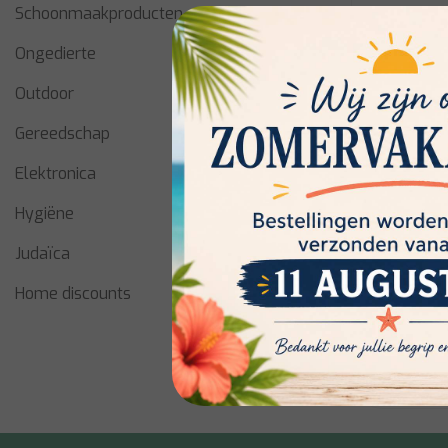
Schoonmaakproducten
Ongedierte
Outdoor
Gereedschap
Elektronica
Blomus
Hygiëne
BOGO Zel
– Grijs
Judaïca
Home discounts
Op voorra
€3,50