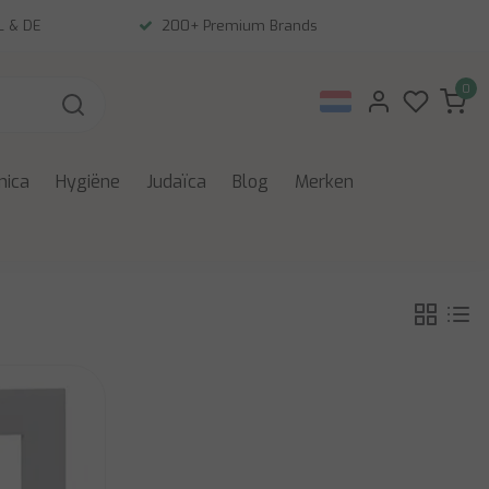
NL & DE
200+ Premium Brands
0
nica
Hygiëne
Judaïca
Blog
Merken