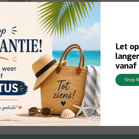
Let op
langer
Blomus
vanaf 
fklevende Handdoekhaak
VINDO Zelfklevende
Handdoekhaak – Grijs
Shop 
ad:
Levering 1-3 werkdagen
Op voorraad:
Levering 1-3 w
Bekijken
€3,50