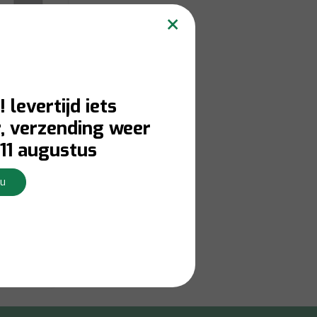
×
! levertijd iets
, verzending weer
11 augustus
Nu
erkdagen
Bekijken