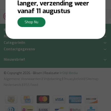
langer, verzending weer
vanaf 11 augustus
Shop Nu
Klantenservice
Mijn account
Categorieën
Contactgegevens
Nieuwsbrief
© Copyright 2026 - Bilsen | Realisatie
InStijl Media
Algemene Voorwaarden
|
Vrijtekening
|
Privacybeleid
|
Sitemap:
Nederlands
|
RSS Feed