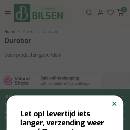
0
Home
Merken
Durobor
Durobor
Geen producten gevonden!
Klantenservice
×
Mijn account
Categorieën
Let op! levertijd iets
Contactgegevens
langer, verzending weer