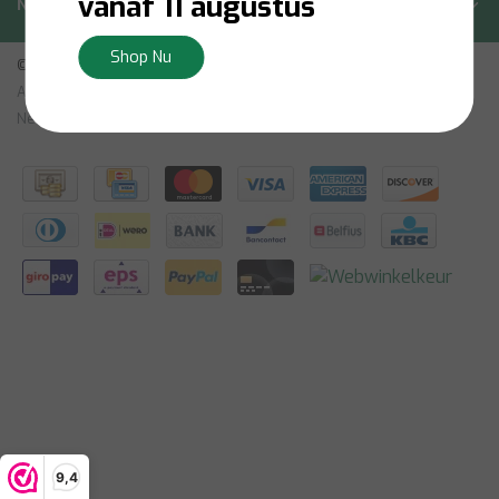
vanaf 11 augustus
Nieuwsbrief
Shop Nu
© Copyright 2026 - Bilsen | Realisatie
InStijl Media
Algemene Voorwaarden
|
Vrijtekening
|
Privacybeleid
|
Sitemap:
Nederlands
|
RSS Feed
9,4