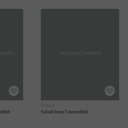
vendish
Salad bow Cavendish
Brilliant
ndish
Salad bow Cavendish