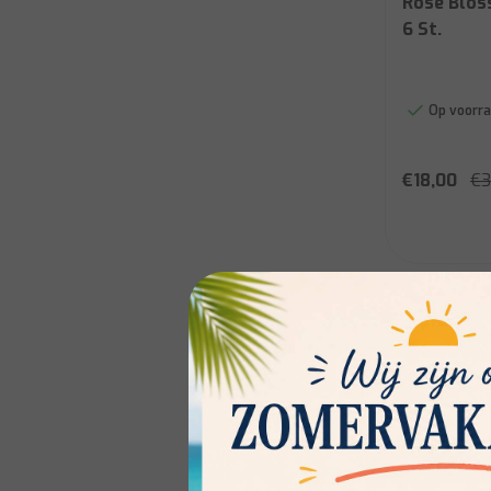
Rose Blos
6 St.
Op voorra
€18,00
€3