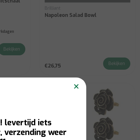
uitschaal
Brilliant
Napoleon Salad Bowl
erkdagen
Bekijken
Bekijken
€26,75
×
! levertijd iets
, verzending weer