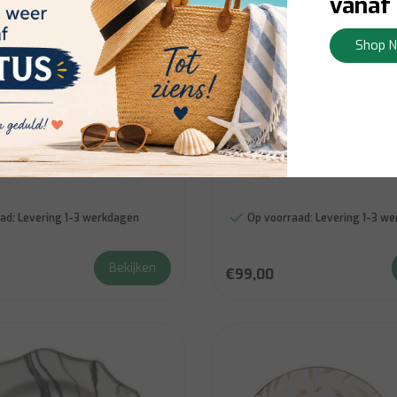
vanaf 
Shop 
Brilliant
8 PC Dinner set
Servies Rosdale 18pc Din
ad:
Levering 1-3 werkdagen
Op voorraad:
Levering 1-3 w
Bekijken
€99,00