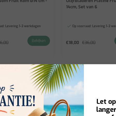
som Fruit Kom Ø14 cm -
Olijfbladeren Platine Fr
14cm, Set van 6
ad:
Levering 1-3 werkdagen
Op voorraad:
Levering 1-3 w
Bekijken
6,00
€18,00
€36,00
Let op
langer