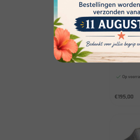
Brilliant
BELMONT 1
Op voorra
€195,00