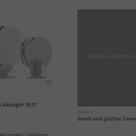
Small oval platter Ca
s Midnight 18 PC
Brilliant
Small oval platter Cave
ad:
Levering 1-3 werkdagen