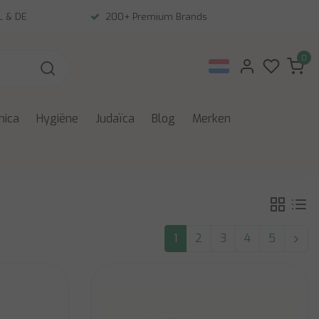
NL & DE
200+ Premium Brands
0
nica
Hygiëne
Judaïca
Blog
Merken
1
2
3
4
5