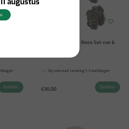
11 augustus
Nu
Brilliant
ner Set
Servetring Zwart Roos Set van 6
erkdagen
Op voorraad:
Levering 1-3 werkdagen
Bekijken
Bekijken
€30,00