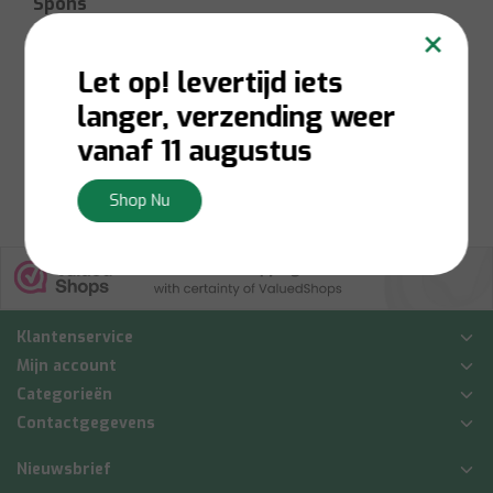
Spons
×
Let op! levertijd iets
Op voorraad:
Levering 1-
3 werkdagen
langer, verzending weer
€2,00
vanaf 11 augustus
Bekijken
Shop Nu
Klantenservice
Mijn account
Categorieën
Contactgegevens
Nieuwsbrief