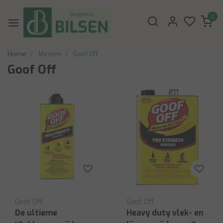
0
Home
Merken
Goof Off
Goof Off
Goof Off
Goof Off
De ultieme
Heavy duty vlek- en