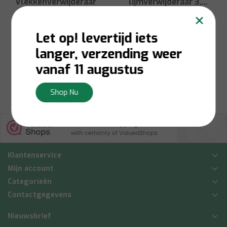
Vlekkenverwijderaar
lijmverwijderaar 3,8
×
L
Let op! levertijd iets
Op voorraad:
Levering 1-
3 werkdagen
langer, verzending weer
€9,35
€49,55
vanaf 11 augustus
Bekijken
Bekijken
Shop Nu
Klantenservice
Mijn account
Categorieën
Contactgegevens
Nieuwsbrief