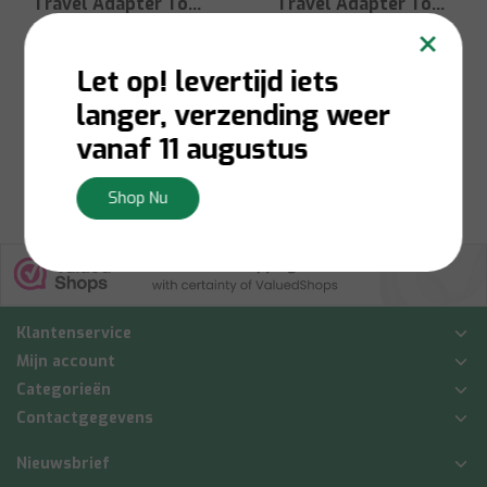
Travel Adapter To
Travel Adapter To
×
EU 2 Pin
UK 3 Pin
Let op! levertijd iets
langer, verzending weer
€4,50
€4,50
vanaf 11 augustus
Bekijken
Bekijken
Shop Nu
Klantenservice
Mijn account
Categorieën
Contactgegevens
Nieuwsbrief