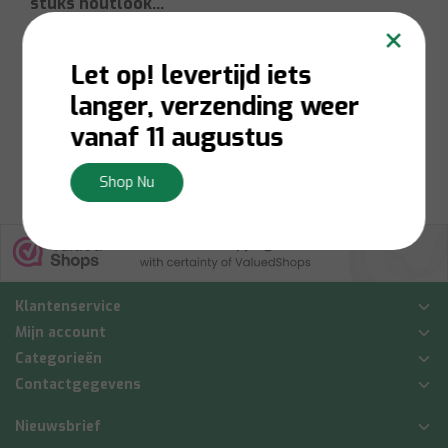
stuks houtlook
×
handgreep
Let op! levertijd iets
langer, verzending weer
€5,00
vanaf 11 augustus
Bekijken
Shop Nu
Klantenservice
Mijn account
Categorieën
Contactgegevens
Nieuwsbrief