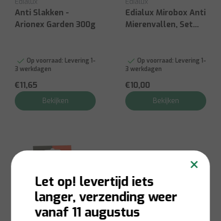
Edialux
Edialux
Anti Slakken -
Edialux Mirobox Anti
Arionex Garden 300g
Mierenvallen, Set
van 2
Op voorraad:
Levering 1-
Op voorraad:
Levering 1-
3 werkdagen
3 werkdagen
€11,65
€10,00
Bekijken
Bekijken
×
Let op! levertijd iets
langer, verzending weer
vanaf 11 augustus