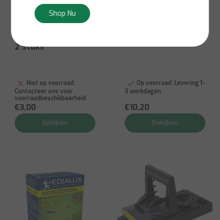
Shop Nu
Edialux
Edialux
Houten Muizenval -
Muizenvangkooi
2 Stuks
Niet op voorraad:
Op voorraad:
Levering 1-
Contacteer ons voor
3 werkdagen
voorraadbeschikbaarheid
€3,00
€10,20
Bekijken
Bekijken