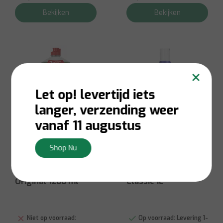
Bekijken
Bekijken
×
Let op! levertijd iets
langer, verzending weer
vanaf 11 augustus
Shop Nu
Dreft
Sun
Afwasmiddel
Sun Spoelglans
Original 1200 ml
Classic 1L
Niet op voorraad:
Op voorraad:
Levering 1-