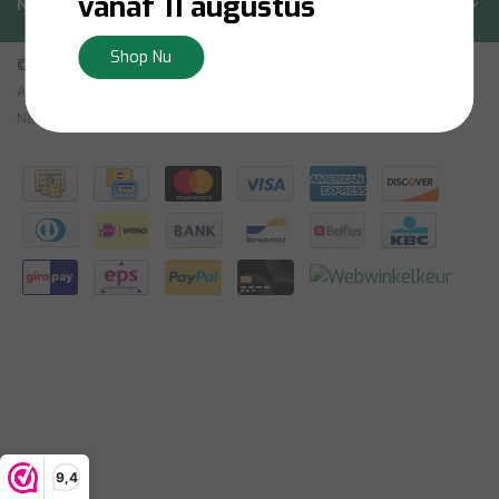
vanaf 11 augustus
Nieuwsbrief
Shop Nu
© Copyright 2026 - Bilsen | Realisatie
InStijl Media
Algemene Voorwaarden
|
Vrijtekening
|
Privacybeleid
|
Sitemap:
Nederlands
|
RSS Feed
9,4