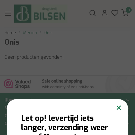
0
Home
Merken
Onis
Onis
Geen producten gevonden!
Klantenservice
×
Mijn account
Categorieën
Let op! levertijd iets
Contactgegevens
langer, verzending weer