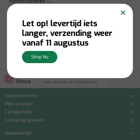
Handschoenen -
×
Geel
Meer Varianten Beschikbaar
Let op! levertijd iets
Niet op voorraad:
Contacteer ons voor
langer, verzending weer
voorraadbeschikbaarheid
€4,00
vanaf 11 augustus
Bekijken
Shop Nu
Klantenservice
Mijn account
Categorieën
Contactgegevens
Nieuwsbrief