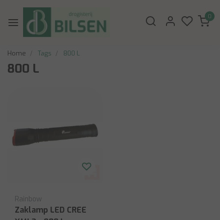
0
Home
Tags
800 L
800 L
Rainbow
Zaklamp LED CREE