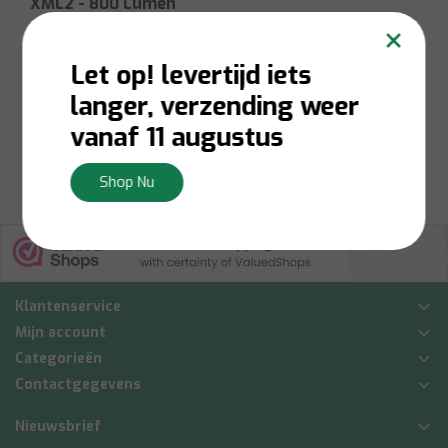
XML2 - 800 Lumen
×
Let op! levertijd iets
Op voorraad:
Levering 1-
3 werkdagen
langer, verzending weer
€14,95
vanaf 11 augustus
Bekijken
Shop Nu
Klantenservice
Mijn account
Categorieën
Contactgegevens
Nieuwsbrief