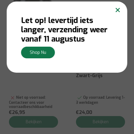
×
Let op! levertijd iets
langer, verzending weer
vanaf 11 augustus
Shop Nu
Domo
Domo
Kettle Black 1.7L
Waterkoker 1L
Zwart-Grijs
Niet op voorraad:
Op voorraad:
Levering 1-
Contacteer ons voor
3 werkdagen
voorraadbeschikbaarheid
€26,95
€24,00
Bekijken
Bekijken