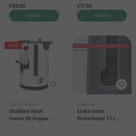
€50,00
€17,50
Bekijken
Bekijken
Sale
Electro Hanan
Moulinex
Shabbes Ketel
Elektrische
Hanan 50 Kopjes -
Waterkoker 1,7 L
10L
2400W