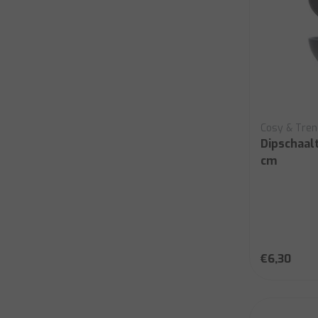
Cosy & Tre
Dipschaalt
cm
€6,30