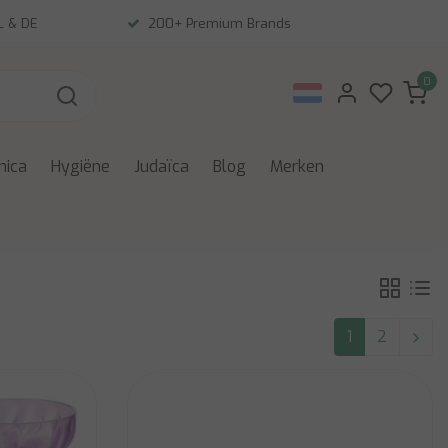
NL & DE
200+ Premium Brands
0
nica
Hygiëne
Judaïca
Blog
Merken
1
2