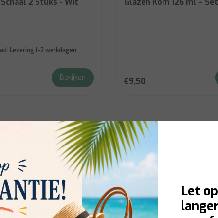
 Schaal 2 Stuks - Wit
Glazen Kom 126 ml – Set
ad:
Levering 1-3 werkdagen
Bekijken
€9,50
Let op
langer