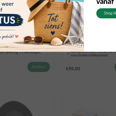
vanaf 
Shop 
Waterdale
 Modi Bowl Vierkant
Rectangle Sectional, Ma
3 Marble Dip Holders (se
Niet op voorraad:
Contacteer o
ad:
Levering 1-3 werkdagen
voorraadbeschikbaarheid
Bekijken
€55,00