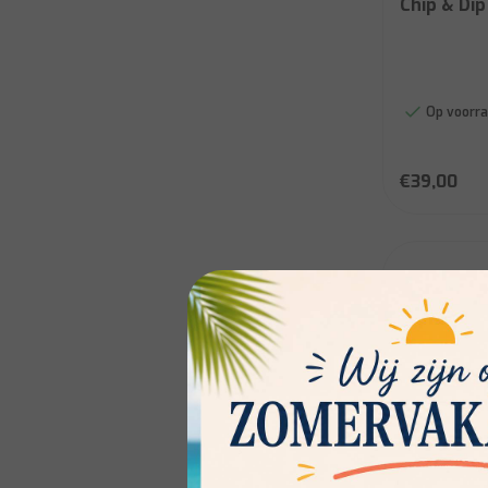
Chip & Dip
Op voorra
€39,00