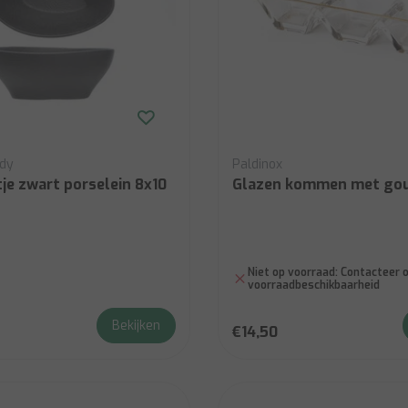
ndy
Paldinox
je zwart porselein 8x10
Glazen kommen met gou
Niet op voorraad:
Contacteer o
voorraadbeschikbaarheid
Bekijken
€14,50