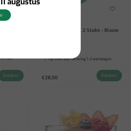
11 augustus
Nu
Guzzini
rble Base,
Chip & Dip Schaal 2 Stuks - Blauw
t of 3)
ns voor
Op voorraad:
Levering 1-3 werkdagen
Bekijken
Bekijken
€28,50