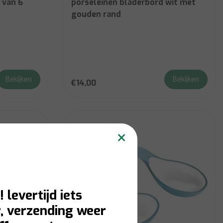
 van 6
porseleinen bladerbord wit met
gouden rand
Bekijken
Bekijken
€14,00
×
! levertijd iets
, verzending weer