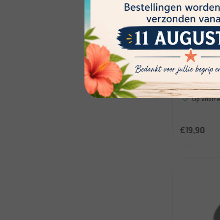
Borgonovo
25cm
Op voorra
€19,90