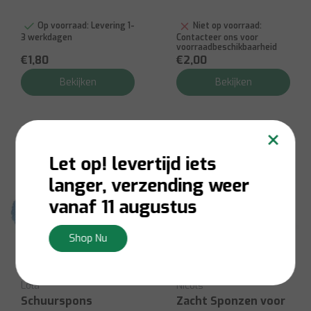
Op voorraad:
Levering 1-
Niet op voorraad:
3 werkdagen
Contacteer ons voor
voorraadbeschikbaarheid
€1,80
€2,00
Bekijken
Bekijken
×
Let op! levertijd iets
langer, verzending weer
vanaf 11 augustus
Shop Nu
Lola
Nicols
Schuurspons
Zacht Sponzen voor