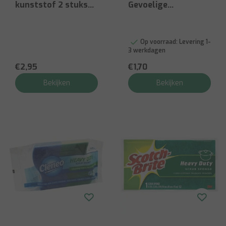
kunststof 2 stuks
Gevoelige
krasvrij
Oppervlakken – 3
Stuks
Op voorraad:
Levering 1-
3 werkdagen
€2,95
€1,70
Bekijken
Bekijken