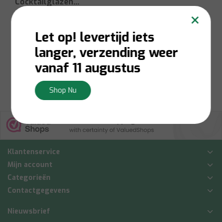
Cocktailglazen
×
510ml
Let op! levertijd iets
langer, verzending weer
€25,00
vanaf 11 augustus
Bekijken
Shop Nu
Klantenservice
Mijn account
Categorieën
Contactgegevens
Nieuwsbrief