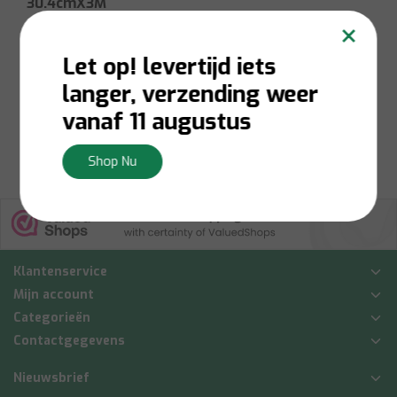
30.4cmX3M
×
Let op! levertijd iets
Niet op voorraad:
Contacteer ons voor
langer, verzending weer
voorraadbeschikbaarheid
€12,00
vanaf 11 augustus
Bekijken
Shop Nu
Klantenservice
Mijn account
Categorieën
Contactgegevens
Nieuwsbrief