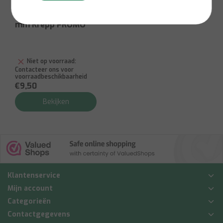
Tesa
Tesa 2 x 25 m: 25
mm Krepp PROMO
Niet op voorraad:
Contacteer ons voor
voorraadbeschikbaarheid
€9,50
Bekijken
Klantenservice
Mijn account
Categorieën
Contactgegevens