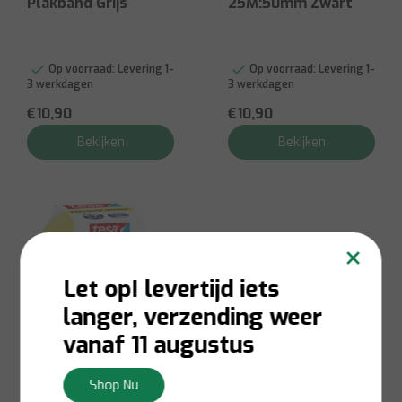
Plakband Grijs
25M:50mm Zwart
Op voorraad:
Levering 1-
Op voorraad:
Levering 1-
3 werkdagen
3 werkdagen
€10,90
€10,90
Bekijken
Bekijken
×
Let op! levertijd iets
langer, verzending weer
vanaf 11 augustus
Shop Nu