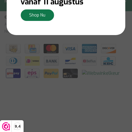
vanaf 11 augustus
Nieuwsbrief
Shop Nu
© Copyright 2026 - Bilsen | Realisatie
InStijl Media
Algemene Voorwaarden
|
Vrijtekening
|
Privacybeleid
|
Sitemap:
Nederlands
|
RSS Feed
9,4