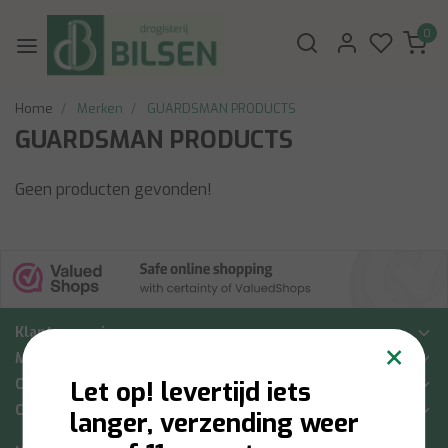
0
Home
Merken
GUARDSMAN PRODUCTS
GUARDSMAN PRODUCTS
Geen producten gevonden!
Klantenservice
×
Mijn account
Categorieën
Let op! levertijd iets
Contactgegevens
langer, verzending weer