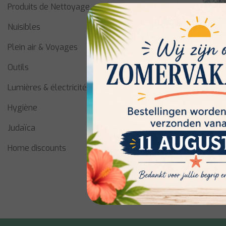
Produits de Nettoyage
Nuisibles
Plein air & Voyages
Outils
Lumières & électricité
Cosy & Tre
Hygiène
Delirio Se
Judaïca
Home discounts
En stock:
€2,00