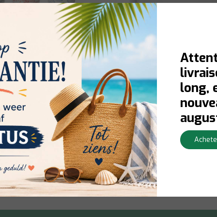
Attent
livrai
long, 
ndy
Duralex
nouvea
t de Mug Colorés - 9cl
Verre Gobelet 9cl , Lot D
augus
Achete
Niet op voorraad:
Contactez-no
Livraison en 1 à 3 jours ouvrables
disponibilité du stock
Afficher
€6,50