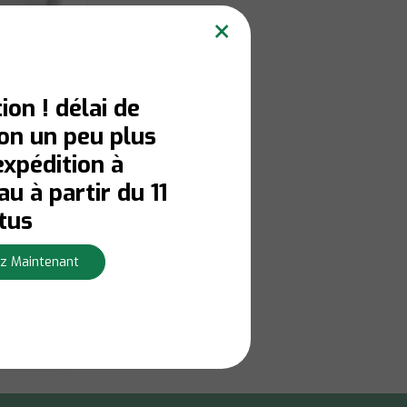
×
ion ! délai de
son un peu plus
expédition à
u à partir du 11
e 6
tus
z Maintenant
us pour la
Afficher