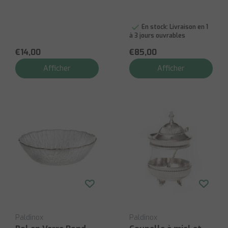
rectangulaires
blanc-crème avec
cadre or mat
En stock:
Livraison en 1
à 3 jours ouvrables
€14,00
€85,00
Afficher
Afficher
Paldinox
Paldinox