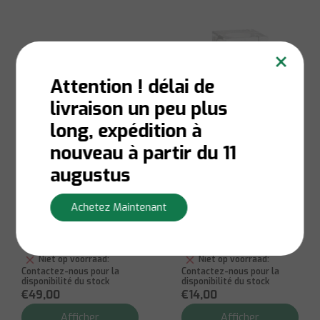
×
Attention ! délai de
livraison un peu plus
long, expédition à
nouveau à partir du 11
augustus
Paldinox
Paldinox
Petit plateau
Cure-dents carrés
rectangulaire
en cristal Paldinox 8
Achetez Maintenant
plaqué or
cm
Niet op voorraad:
Niet op voorraad:
Contactez-nous pour la
Contactez-nous pour la
disponibilité du stock
disponibilité du stock
€49,00
€14,00
Afficher
Afficher