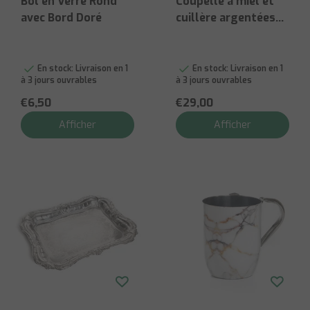
Bol en Verre Rond
Coupelle à miel et
avec Bord Doré
cuillère argentées
avec bol en verre
En stock:
Livraison en 1
En stock:
Livraison en 1
à 3 jours ouvrables
à 3 jours ouvrables
€6,50
€29,00
Afficher
Afficher