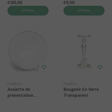
€130,00
€9,50
Afficher
Afficher
Paldinox
Paldinox
Assiette de
Bougeoir En Verre
présentation
Transparent
blanche