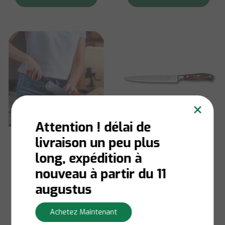
×
Attention ! délai de
livraison un peu plus
Zyliss
Victorinox
long, expédition à
Couteau de Chef 15
Couteau à découper
cm Acier Inox Eco
en bois de rose
nouveau à partir du 11
Grand Maître 20 cm
augustus
En stock:
Livraison en 1
Achetez Maintenant
à 3 jours ouvrables