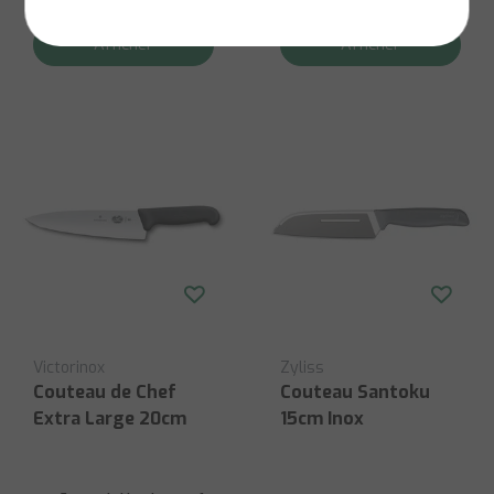
€15,00
€140,00
Afficher
Afficher
Victorinox
Zyliss
Couteau de Chef
Couteau Santoku
Extra Large 20cm
15cm Inox