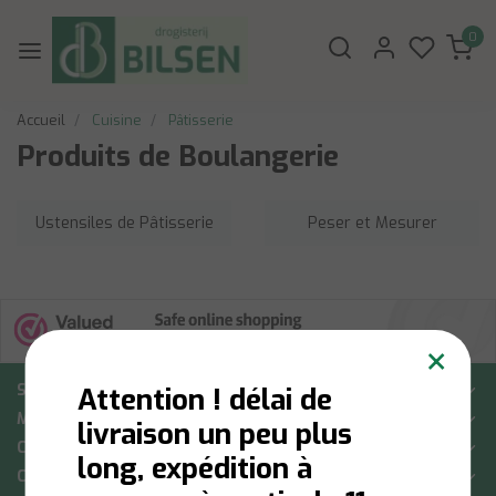
0
Accueil
Cuisine
Pâtisserie
Produits de Boulangerie
Ustensiles de Pâtisserie
Peser et Mesurer
×
Soutien à la clientèle
Attention ! délai de
Mon compte
livraison un peu plus
Catégories
long, expédition à
Coordonnées