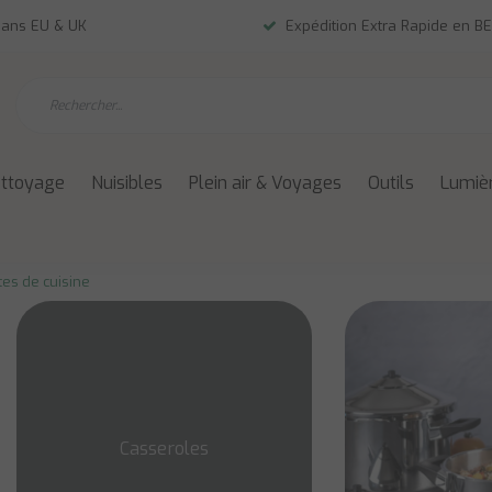
dans EU & UK
Expédition Extra Rapide en BE
ettoyage
Nuisibles
Plein air & Voyages
Outils
Lumièr
es de cuisine
Casseroles