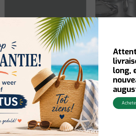
Kuhn Rikon
Casseroles
Attent
livrai
long, 
nouvea
augus
Achete