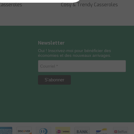
asseroles
Cosy & Trendy Casseroles
Newsletter
Oui ! Inscrivez-moi pour bénéficier des
économies et des nouveaux arrivages.