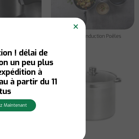
×
 Casseroles
Beka Pro Induction Poêles
ion ! délai de
son un peu plus
expédition à
u à partir du 11
tus
z Maintenant