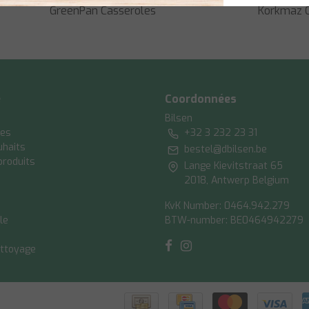
GreenPan Casseroles
Korkmaz C
e
Coordonnées
Bilsen
es
+32 3 232 23 31
uhaits
bestel@dbilsen.be
produits
Lange Kievitstraat 65
2018, Antwerp Belgium
KvK Number: 0464.942.279
le
BTW-number: BE0464942279
ettoyage