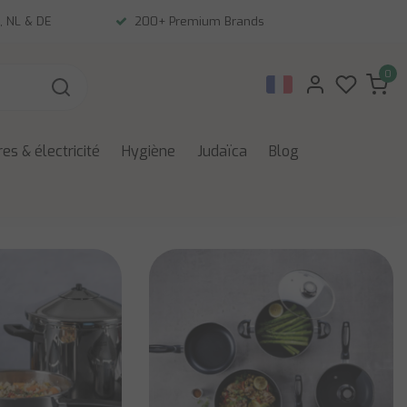
, NL & DE
200+ Premium Brands
0
es & électricité
Hygiène
Judaïca
Blog