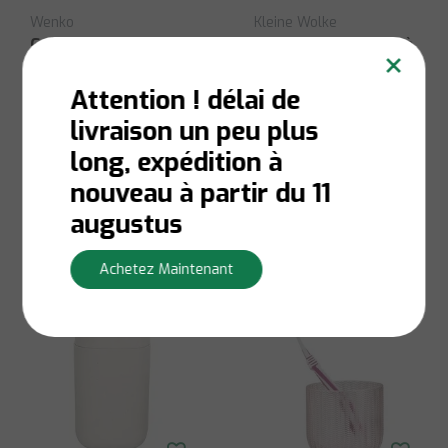
Wenko
Kleine Wolke
Gobelet à brosse à
Support de brosse à
×
dents "Polaris"
dents
Attention ! délai de
livraison un peu plus
Niet op voorraad:
En stock:
Livraison en 1
long, expédition à
Contactez-nous pour la
à 3 jours ouvrables
disponibilité du stock
nouveau à partir du 11
€3,80
€6,60
augustus
Afficher
Afficher
Achetez Maintenant