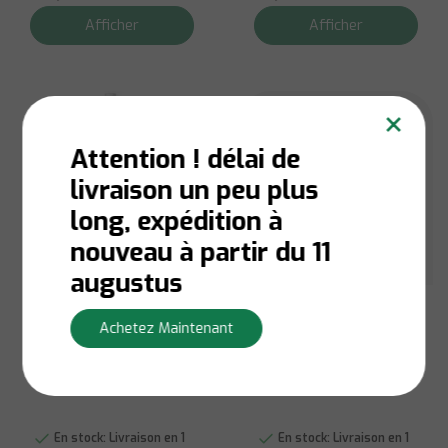
Afficher
Afficher
×
Attention ! délai de
livraison un peu plus
long, expédition à
nouveau à partir du 11
augustus
Brabantia
Brabantia
Achetez Maintenant
Brabantia Cuillère à
Cuillère de Service
Spaghetti Profil
Antiadhésive - Profil
Acier Mat
En stock:
Livraison en 1
En stock:
Livraison en 1