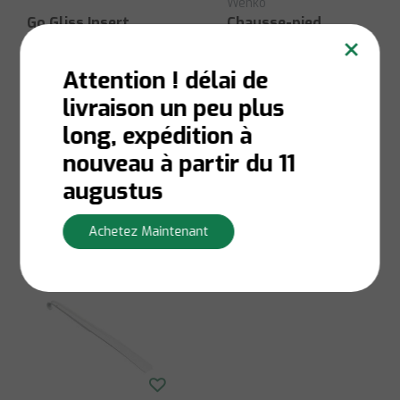
Wenko
Go Gliss Insert
Chausse-pied
×
Embouts
Attention ! délai de
livraison un peu plus
Niet op voorraad:
En stock:
Livraison en 1
Contactez-nous pour la
à 3 jours ouvrables
long, expédition à
disponibilité du stock
€1,90
€7,50
nouveau à partir du 11
Afficher
Afficher
augustus
Achetez Maintenant