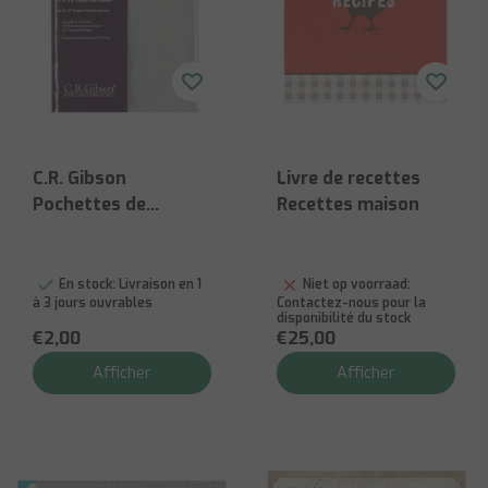
C.R. Gibson
Livre de recettes
Pochettes de
Recettes maison
protection pour
cartes de recettes
transparentes, 20
En stock:
Livraison en 1
Niet op voorraad:
à 3 jours ouvrables
Contactez-nous pour la
pièces
disponibilité du stock
€2,00
€25,00
Afficher
Afficher