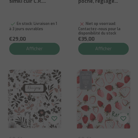
simili cuir C.R.
poche, réglage
Gibson 28x30cm
parfait
En stock:
Livraison en 1
Niet op voorraad:
à 3 jours ouvrables
Contactez-nous pour la
disponibilité du stock
€29,00
€35,00
Afficher
Afficher