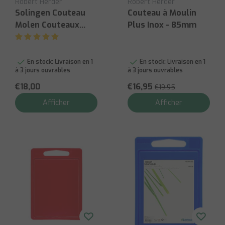
Robert Herder
Robert Herder
Solingen Couteau
Couteau à Moulin
Molen Couteaux
Plus Inox - 85mm
d’office Molen Lame
oxydable Carte - 85
mm
En stock:
Livraison en 1
En stock:
Livraison en 1
à 3 jours ouvrables
à 3 jours ouvrables
€18,00
€16,95
€19,95
Afficher
Afficher