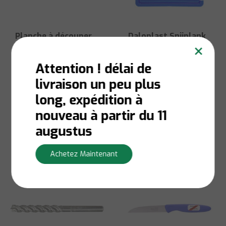
Planche à découper
Daloplast Snijplank
×
Daloplast 8,5 mm
8,5 mm Bleu
rouge
Attention ! délai de
livraison un peu plus
Niet op voorraad:
Niet op voorraad:
Contactez-nous pour la
Contactez-nous pour la
long, expédition à
disponibilité du stock
disponibilité du stock
€4,90
€4,90
nouveau à partir du 11
Afficher
Afficher
augustus
Achetez Maintenant