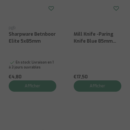
pgb
Sharpware Betnboor
Mill Knife -Paring
Elite 5x85mm
Knife Blue 85mm
Stainless - Plastic
Handle
En stock:
Livraison en 1
à 3 jours ouvrables
€4,80
€17,50
Afficher
Afficher