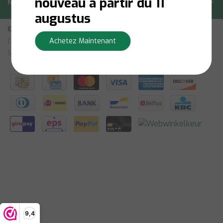
nouveau à partir du 11
Newsletter
augustus
© Copyright 2026 - Bilsen | Realisatie
InStijl Media
Achetez Maintenant
Conditions Générales
|
Avertissement
|
Politique de Confidentialité
|
Sitemap: French
|
RSS Feed
9,4