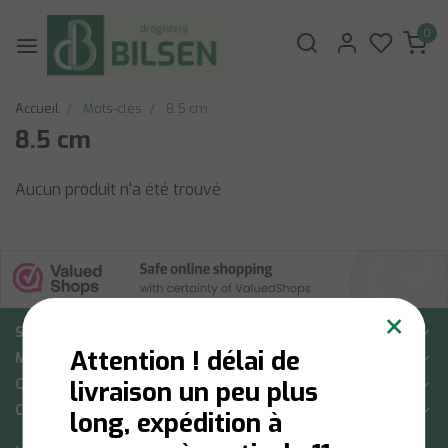
0
Accueil
Mots-clés
8.5 cm
8.5 cm
Aucun produit n'a été trouvé
×
Soutien à la clientèle
Attention ! délai de
Mon compte
Catégories
livraison un peu plus
Coordonnées
long, expédition à