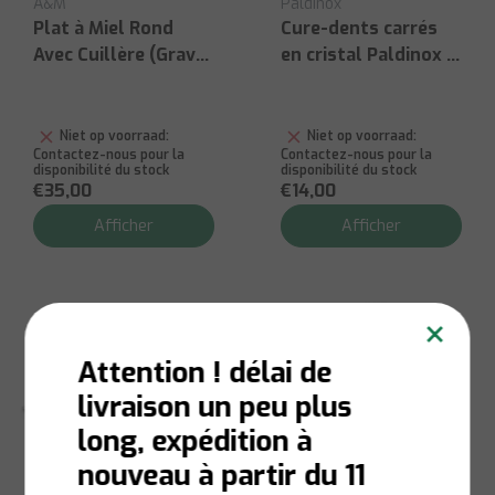
A&M
Paldinox
Plat à Miel Rond
Cure-dents carrés
Avec Cuillère (Gravé)
en cristal Paldinox 8
- 5 x8 cm
cm
Niet op voorraad:
Niet op voorraad:
Contactez-nous pour la
Contactez-nous pour la
disponibilité du stock
disponibilité du stock
€35,00
€14,00
Afficher
Afficher
×
Attention ! délai de
livraison un peu plus
long, expédition à
nouveau à partir du 11