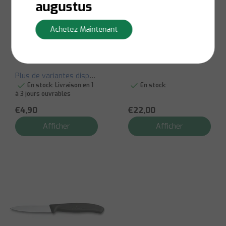
augustus
Victorinox
tiger
Achetez Maintenant
Couteau d'office de
Pommeau de douche
cuisine dentelé -
Vérone
Bord pointu - 8 cm
Plus de variantes disponibles
En stock:
Livraison en 1
En stock:
à 3 jours ouvrables
€4,90
€22,00
Afficher
Afficher