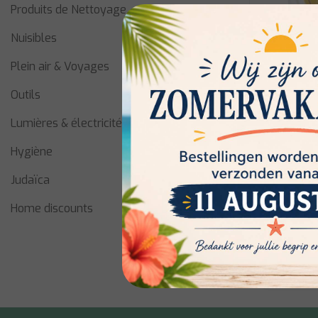
Produits de Nettoyage
Nuisibles
Plein air & Voyages
Outils
Lumières & électricité
Hygiène
Union Mat
Judaïca
Home discounts
Niet op voo
disponibili
€1,60