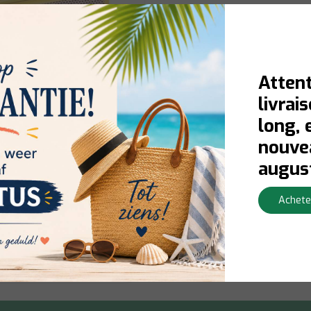
Attent
livrai
long, 
nouvea
ch Kingsize x5
augus
Achete
rraad:
Contactez-nous pour la
té du stock
Afficher