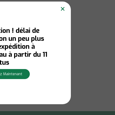
×
ion ! délai de
son un peu plus
expédition à
u à partir du 11
tus
z Maintenant