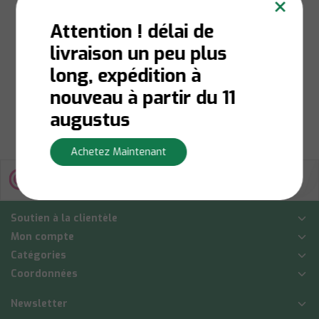
×
Amber Golden Touch
- 570 ml - 6 pièces
Attention ! délai de
livraison un peu plus
En stock:
Livraison en 1
à 3 jours ouvrables
long, expédition à
€19,35
nouveau à partir du 11
Afficher
augustus
Achetez Maintenant
Soutien à la clientèle
Mon compte
Catégories
Coordonnées
Newsletter