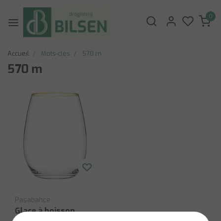
0
Accueil
Mots-clés
570 m
570 m
Pasabahce
Glace à boisson