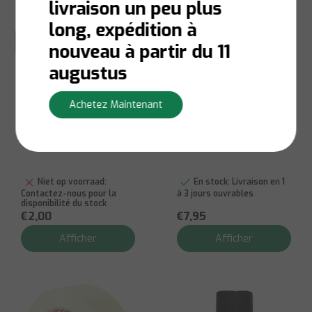
livraison un peu plus
long, expédition à
nouveau à partir du 11
augustus
Tesa
Achetez Maintenant
Aquafresh Grandes
Ruban de Masquage
Dents 50ml
3 pièces
Niet op voorraad:
En stock:
Livraison en 1
Contactez-nous pour la
à 3 jours ouvrables
disponibilité du stock
€2,00
€7,95
Afficher
Afficher