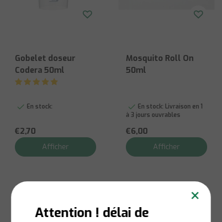
Gobelet doseur
Mosquito Roll On
Codera 50ml
50ml
En stock:
En stock:
Livraison en 1
à 3 jours ouvrables
€2,70
€6,00
Afficher
Afficher
×
Attention ! délai de