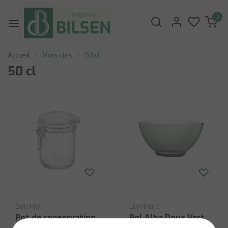
0
Accueil
Mots-clés
50 cl
50 cl
Bormioli
Luminarc
Pot de conservation
Bol Alba Doux Vert