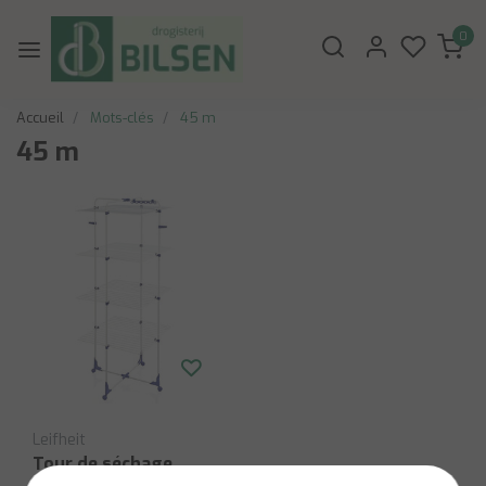
0
Accueil
Mots-clés
45 m
45 m
Leifheit
Tour de séchage