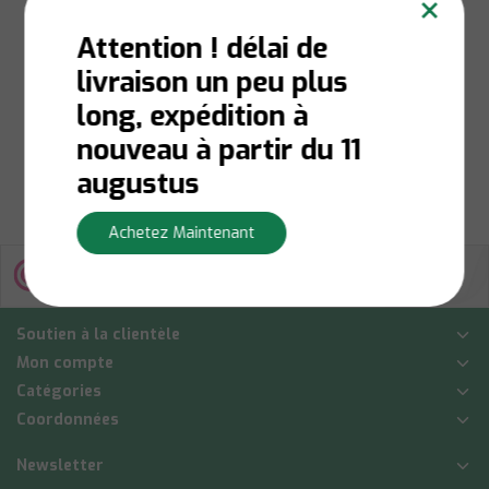
×
Tower 450
Attention ! délai de
livraison un peu plus
Niet op voorraad:
Contactez-nous pour la
long, expédition à
disponibilité du stock
€85,00
nouveau à partir du 11
Afficher
augustus
Achetez Maintenant
Soutien à la clientèle
Mon compte
Catégories
Coordonnées
Newsletter