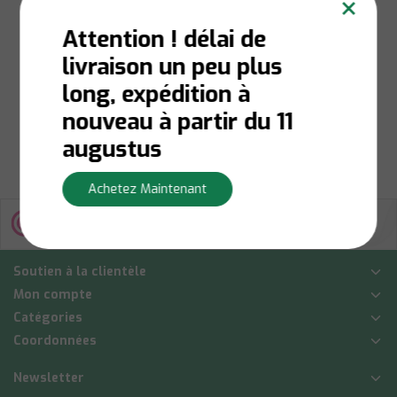
×
Attention ! délai de
livraison un peu plus
Niet op voorraad:
Contactez-nous pour la
long, expédition à
disponibilité du stock
€3,00
nouveau à partir du 11
Afficher
augustus
Achetez Maintenant
Soutien à la clientèle
Mon compte
Catégories
Coordonnées
Newsletter