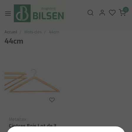
0
Accueil
Mots-clés
44cm
44cm
Metaltex
Cintres Bois Lot de 3