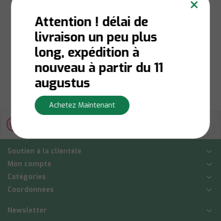
×
Professionnel
Liquide Couleur 4,05
Attention ! délai de
L
livraison un peu plus
Niet op voorraad:
Contactez-nous pour la
long, expédition à
disponibilité du stock
€34,50
nouveau à partir du 11
Afficher
augustus
Achetez Maintenant
Soutien à la clientèle
Mon compte
Catégories
Coordonnées
Newsletter