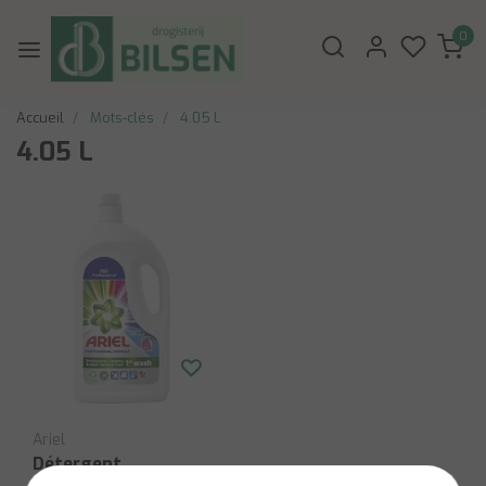
0
Accueil
Mots-clés
4.05 L
4.05 L
Ariel
Détergent