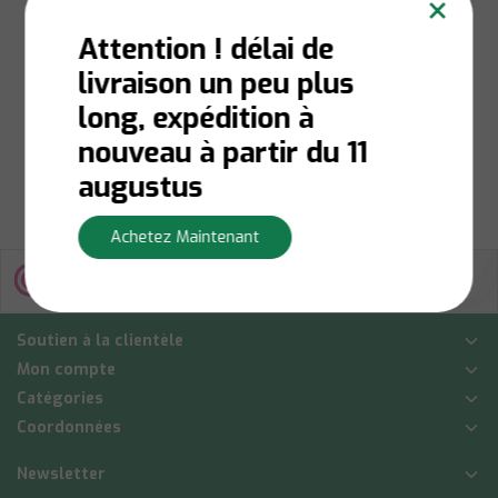
×
triangulaire 33 mm
Attention ! délai de
livraison un peu plus
En stock:
Livraison en 1
à 3 jours ouvrables
long, expédition à
€6,50
nouveau à partir du 11
Afficher
augustus
Achetez Maintenant
Soutien à la clientèle
Mon compte
Catégories
Coordonnées
Newsletter