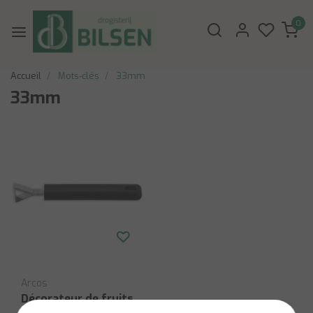
0
Accueil
Mots-clés
33mm
33mm
Arcos
Décorateur de fruits