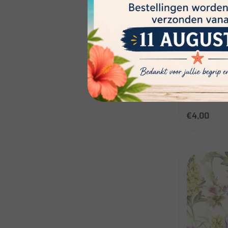
IHR
Serviette
DE HOUX 
Niet op voo
disponibili
€4,00