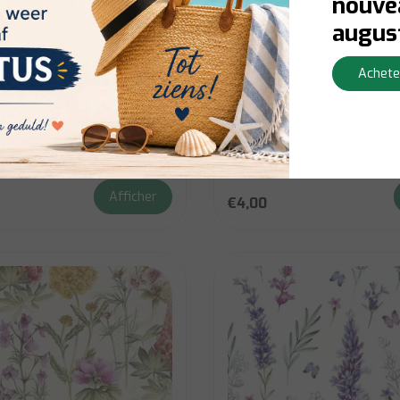
nouvea
augus
IHR
s IHR 33x33 cm - FLEUR
Serviettes IHR 33x33 cm 
Achete
bleu
AWDOTJA
rraad:
Contactez-nous pour la
Niet op voorraad:
Contactez-no
té du stock
disponibilité du stock
Afficher
€4,00