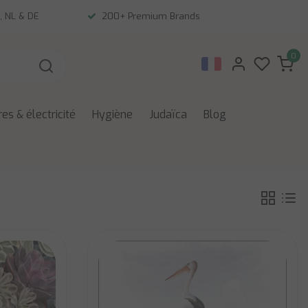
, NL & DE
200+ Premium Brands
0
es & électricité
Hygiène
Judaïca
Blog