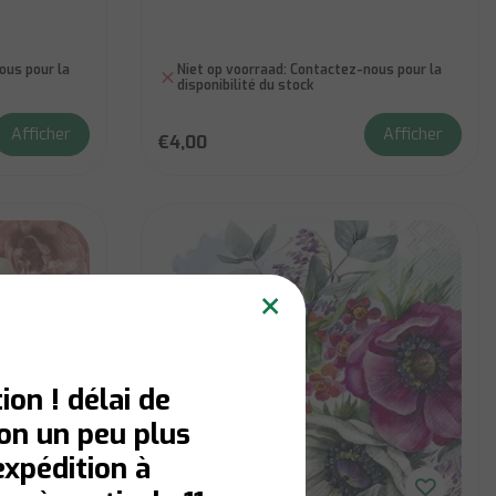
us pour la
Niet op voorraad:
Contactez-nous pour la
disponibilité du stock
Afficher
Afficher
€4,00
×
ion ! délai de
son un peu plus
expédition à