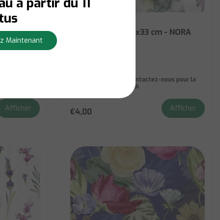
u à partir du 11
tus
IHR
-
Serviettes IHR 33x33 cm - NORA
z Maintenant
BUNCH
us pour la
Niet op voorraad:
Contactez-nous pour la
disponibilité du stock
Afficher
Afficher
€4,00