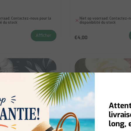
rraad:
Contactez-nous pour la
Niet op voorraad:
Contactez-no
té du stock
disponibilité du stock
Afficher
€4,00
Attent
livrai
long, 