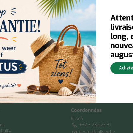
Attent
livrai
long, 
nouvea
augus
Achete
e
Coordonnées
Bilsen
es
+32 3 232 23 31
uhaits
bestel@dbilsen.be