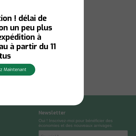
ion ! délai de
son un peu plus
expédition à
u à partir du 11
tus
z Maintenant
Newsletter
Oui ! Inscrivez-moi pour bénéficier des
économies et des nouveaux arrivages.