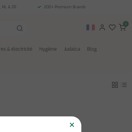
, NL & DE
200+ Premium Brands
0
es & électricité
Hygiène
Judaïca
Blog
×