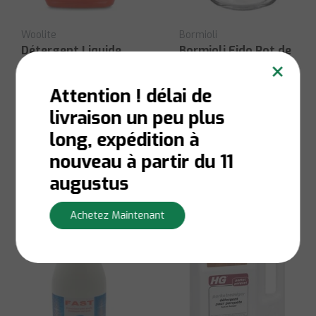
Woolite
Bormioli
Détergent Liquide
Bormioli Fido Pot de
×
Couleurs 2L
Serrage 2L
Attention ! délai de
livraison un peu plus
En stock:
Livraison en 1
En stock:
Livraison en 1
à 3 jours ouvrables
à 3 jours ouvrables
long, expédition à
€10,50
€9,50
nouveau à partir du 11
Afficher
Afficher
augustus
Achetez Maintenant