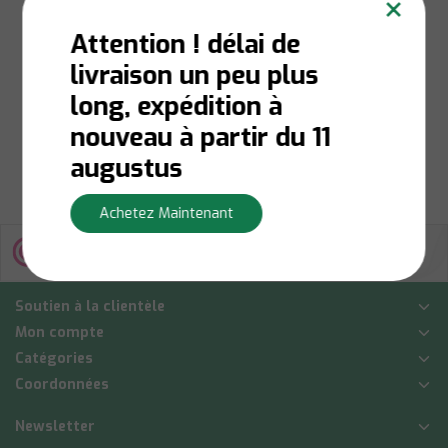
×
Attention ! délai de
livraison un peu plus
Niet op voorraad:
Contactez-nous pour la
long, expédition à
disponibilité du stock
€2,00
nouveau à partir du 11
Afficher
augustus
Achetez Maintenant
Soutien à la clientèle
Mon compte
Catégories
Coordonnées
Newsletter