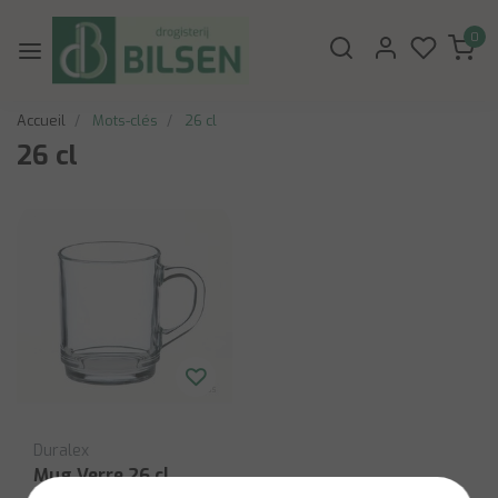
0
Accueil
Mots-clés
26 cl
26 cl
Duralex
Mug Verre 26 cl