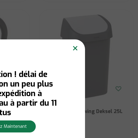
×
ion ! délai de
son un peu plus
expédition à
u à partir du 11
Curver
tus
Curver Mistral Swing Deksel 25L
z Maintenant