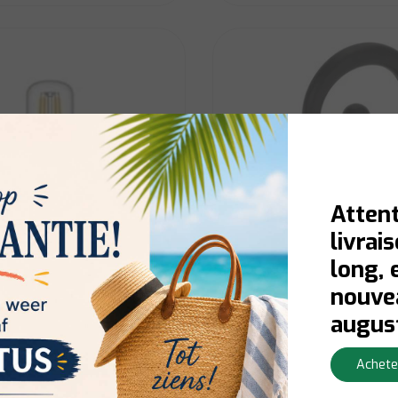
Attent
livrai
long, 
nouvea
augus
ique 40W T25L E14 CL ND
Bouilloire sifflante 2,5L
Achete