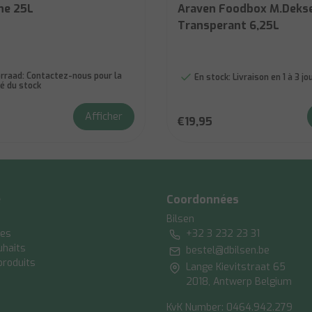
ne 25L
Araven Foodbox M.Deks
Transperant 6,25L
rraad:
Contactez-nous pour la
En stock:
Livraison en 1 à 3 j
té du stock
Afficher
€19,95
e
Coordonnées
Bilsen
es
+32 3 232 23 31
uhaits
bestel@dbilsen.be
produits
Lange Kievitstraat 65
2018, Antwerp Belgium
KvK Number: 0464.942.279