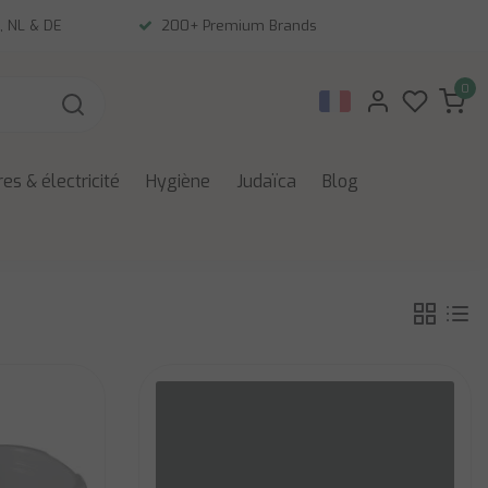
, NL & DE
200+ Premium Brands
0
es & électricité
Hygiène
Judaïca
Blog