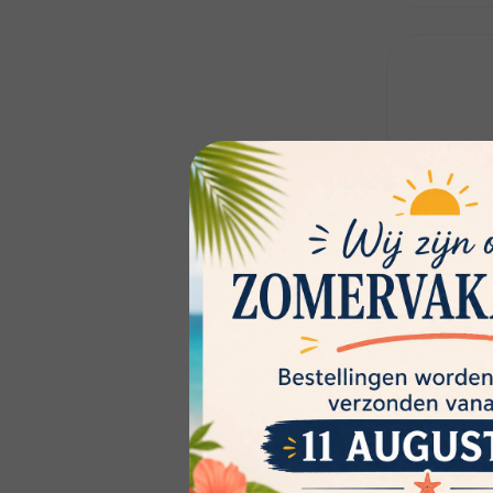
Philips
LED class
RF SRT4