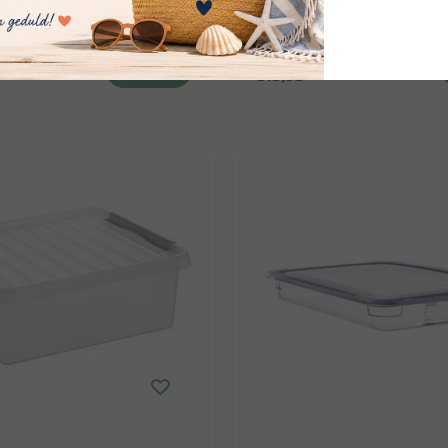
Niet op voorraad:
Contactez-no
Livraison en 1 à 3 jours ouvrables
disponibilité du stock
Afficher
€18,95