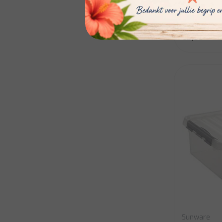
En stock:
€3,00
Sunware