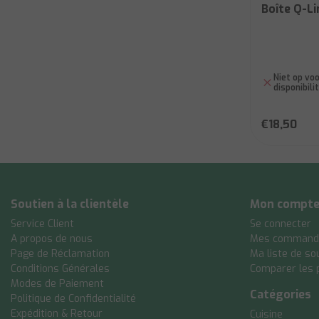
Boîte Q-Li
Niet op voo
disponibili
€18,50
Soutien à la clientèle
Mon compt
Service Client
Se connecter
A propos de nous
Mes command
Page de Réclamation
Ma liste de so
Conditions Générales
Comparer les 
Modes de Paiement
Catégories
Politique de Confidentialité
Expédition & Retour
Cuisine