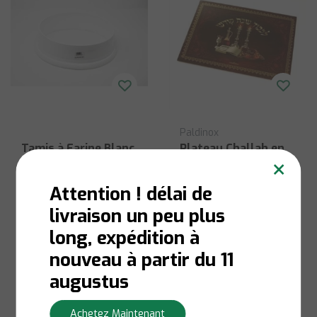
Paldinox
Tamis à Farine Blanc
Plateau Challah en
×
- Ø 25cm
Verre Paldinox - 35 x
25 cm
Attention ! délai de
livraison un peu plus
En stock:
Livraison en 1
En stock:
Livraison en 1
à 3 jours ouvrables
à 3 jours ouvrables
long, expédition à
€15,00
€9,50
nouveau à partir du 11
Afficher
Afficher
augustus
Achetez Maintenant