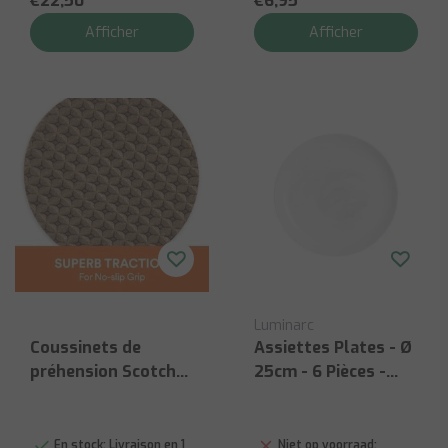
€22,50
€6,95
Afficher
Afficher
Luminarc
Coussinets de
Assiettes Plates - Ø
préhension Scotch
25cm - 6 Pièces -
de 2,5 cm, 24/pqt
Marbre Blanc
En stock:
Livraison en 1
Niet op voorraad: