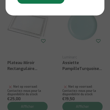
Luminarc
Plateau Miroir
Assiette
Rectangulaire
PampilleTurquoise
35X25cm
Ø25cm - 6 Pièces
Niet op voorraad:
Niet op voorraad:
Contactez-nous pour la
Contactez-nous pour la
disponibilité du stock
disponibilité du stock
€25,00
€19,50
Afficher
Afficher