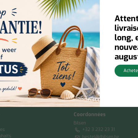
Attent
livrai
long, 
nouvea
augus
Achete
e
Coordonnées
Bilsen
es
+32 3 232 23 31
uhaits
bestel@dbilsen.be