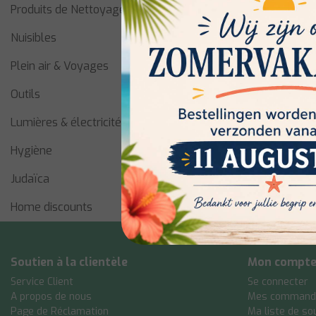
Produits de Nettoyage
Nuisibles
Plein air & Voyages
Outils
Lumières & électricité
Hygiène
Judaïca
Home discounts
Soutien à la clientèle
Mon compt
Service Client
Se connecter
A propos de nous
Mes command
Page de Réclamation
Ma liste de so