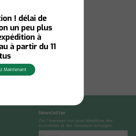
ion ! délai de
son un peu plus
expédition à
u à partir du 11
tus
z Maintenant
Newsletter
Oui ! Inscrivez-moi pour bénéficier des
économies et des nouveaux arrivages.