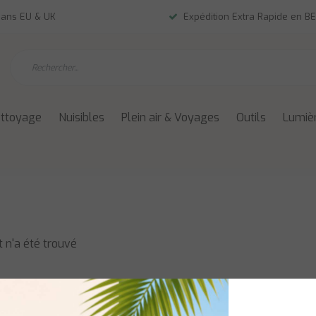
dans EU & UK
Expédition Extra Rapide en BE
ettoyage
Nuisibles
Plein air & Voyages
Outils
Lumièr
 n'a été trouvé