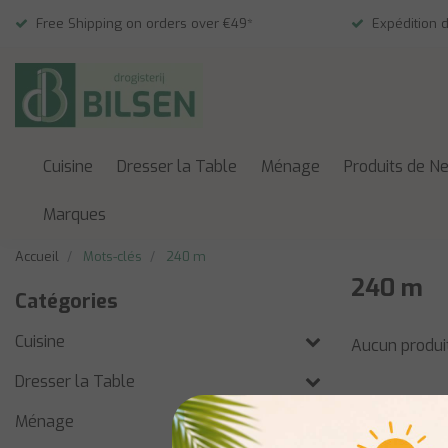
Free Shipping on orders over €49*
Expédition 
Cuisine
Dresser la Table
Ménage
Produits de N
Marques
Accueil
Mots-clés
240 m
240 m
Catégories
Cuisine
Aucun produit
Dresser la Table
Ménage