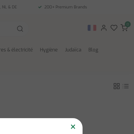
, NL & DE
200+ Premium Brands
0
es & électricité
Hygiène
Judaïca
Blog
×